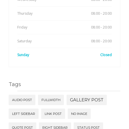
Thursday
08:00 - 20:00
Friday
08:00 - 20:00
Saturday
08:00 - 20:00
Sunday
Closed
Tags
GALLERY POST
AUDIO POST
FULLWIDTH
LEFT SIDEBAR
LINK POST
NO IMAGE
QUOTE POST
RIGHT SIDEBAR
STATUS POST