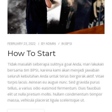
CONTACT
FEBRUARY 23, 2022
BY
ADMIN
IN
BPSI
How To Start
Tidak masalah seberapa sulitnya goal Anda, mari lakukan
bersama tim BPSI, karena kami akan menjadi jawaban
seluruh kebutuhan Anda untuk terus bergerak aktif. Vitae
turpis lacus. Aenean eu augue nunc. Sed gravida purus
tellus, a varius odio euismod fermentum. Duis faucibus
elit ut nulla pretium mollis. Nullam condimentum tempor
massa, vehicula placerat ligula scelerisque ut.