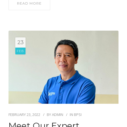
READ MORE
23
FEB
FEBRUARY 23, 2022
BY
ADMIN
IN
BPSI
Meet Our Expert