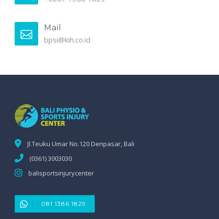
Mail
bpsi@kih.co.id
Jl.Teuku Umar No.120 Denpasar, Bali
(0361) 3003030
balisportsinjurycenter
081 1386 1829