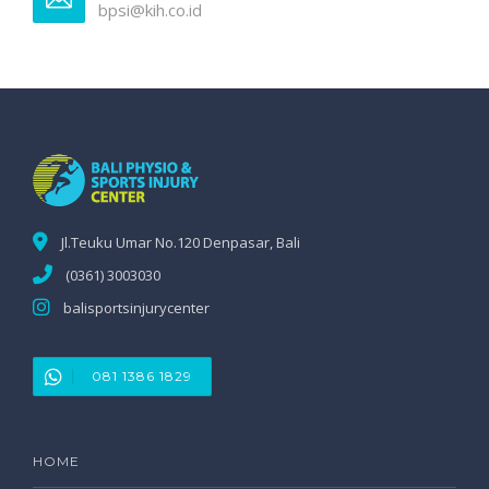
bpsi@kih.co.id
Jl.Teuku Umar No.120 Denpasar, Bali
(0361) 3003030
balisportsinjurycenter
081 1386 1829
HOME