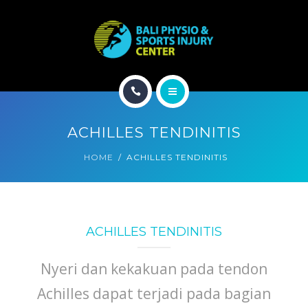
CONDITION
PROGRAM
TREATMENT
HOME
EXPERTS
ACHILLES TENDINITIS
ABOUT
CONTACT
HOME
ACHILLES TENDINITIS
CONDITION
PROGRAM
ACHILLES TENDINITIS
TREATMENT
Nyeri dan kekakuan pada tendon
EXPERTS
Achilles dapat terjadi pada bagian